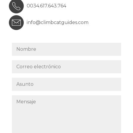
0034.617.643.764
info@climbcatguides.com