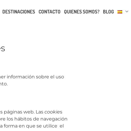
DESTINACIONES
CONTACTO
QUIENES SOMOS?
BLOG
es
ner información sobre el uso
nto.
as páginas web. Las
cookie
s
bre los hábitos de navegación
 forma en que se utilice el