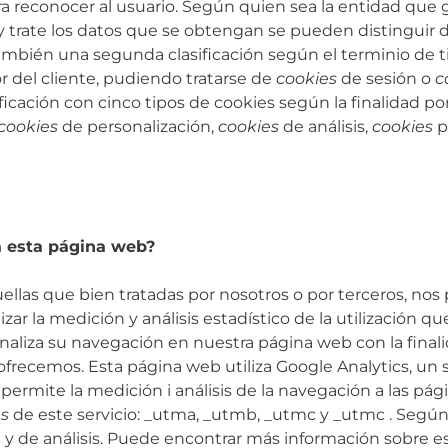
ra reconocer al usuario. Según quien sea la entidad que
y trate los datos que se obtengan se pueden distinguir d
también una segunda clasificación según el terminio d
 del cliente, pudiendo tratarse de
cookies
de sesión o
c
ficación con cinco tipos de cookies según la finalidad por
cookies
de personalización,
cookies
de análisis,
cookies
p
a esta página web?
llas que bien tratadas por nosotros o por terceros, nos 
zar la medición y análisis estadístico de la utilización q
 analiza su navegación en nuestra página web con la final
ofrecemos. Esta página web utiliza Google Analytics, un s
 permite la medición i análisis de la navegación a las p
es
de este servicio: _utma, _utmb, _utmc y _utmc . Según l
 y de análisis. Puede encontrar más información sobre es