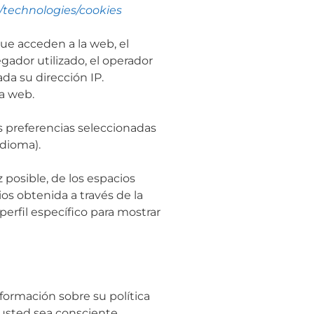
s/technologies/cookies
que acceden a la web, el
egador utilizado, el operador
nada su dirección IP.
na web.
 preferencias seleccionadas
idioma).
posible, de los espacios
os obtenida a través de la
erfil específico para mostrar
ormación sobre su política
 usted sea consciente.