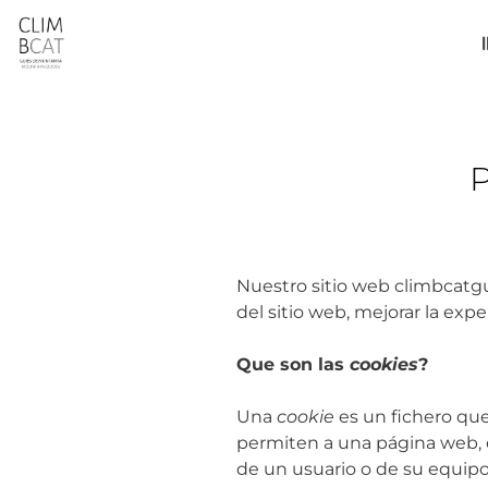
Saltar
al
contenido
P
Nuestro sitio web climbcatgu
del sitio web, mejorar la exp
Que son las
cookies
?
Una
cookie
es un fichero qu
permiten a una página web, e
de un usuario o de su equipo