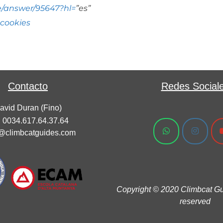
/answer/95647?hl=
”es”
-cookies
Contacto
Redes Social
avid Duran (Fino)
0034.617.64.37.64
@climbcatguides.com
Copyright © 2020 Climbcat Gui
reserved