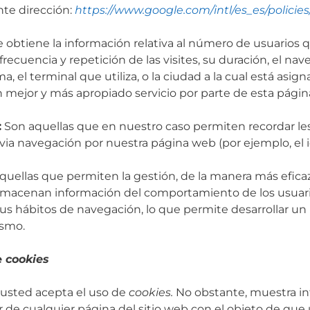
nte dirección:
https://www.google.com/intl/es_es/policie
se obtiene la información relativa al número de usuarios 
recuencia y repetición de las visites, su duración, el nav
ma, el terminal que utiliza, o la ciudad a la cual está asig
n mejor y más apropiado servicio por parte de esta pági
:
Son aquellas que en nuestro caso permiten recordar les
evia navegación por nuestra página web (por ejemplo, el 
uellas que permiten la gestión, de la manera más eficaz 
 almacenan información del comportamiento de los usuari
s hábitos de navegación, lo que permite desarrollar un p
ismo.
e
cookies
usted acepta el uso de
cookies.
No obstante, muestra inf
or de cualquier página del sitio web con el objeto de que