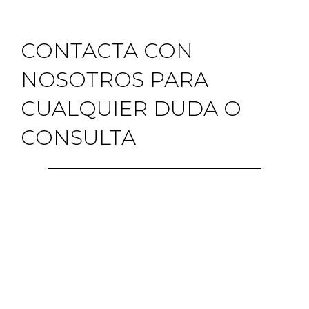
CONTACTA CON
NOSOTROS PARA
CUALQUIER DUDA O
CONSULTA
Puedes hacerlo directamente
llamando a nuestro número de
teléfono o rellenando el siguiente
formulario. Te responderemos lo antes
posible.