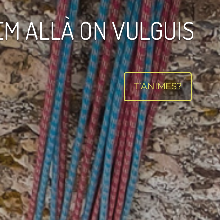
EM ALLÀ ON VULGUIS
T’ANIMES?