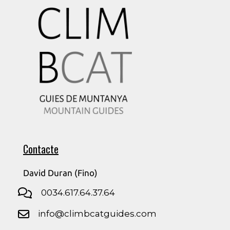
Contacte
David Duran (Fino)
0034.617.64.37.64
info@climbcatguides.com