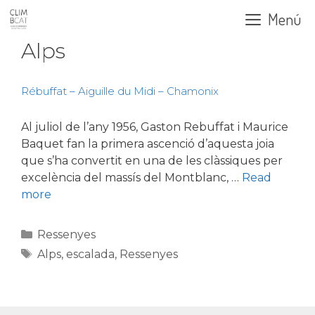
Vés
Menú
al
contingut
Alps
Rébuffat – Aiguille du Midi – Chamonix
Al juliol de l’any 1956, Gaston Rebuffat i Maurice
Baquet fan la primera ascenció d’aquesta joia
que s’ha convertit en una de les clàssiques per
excelència del massís del Montblanc, …
Read
more
Categories
Ressenyes
Etiquetes
Alps
,
escalada
,
Ressenyes