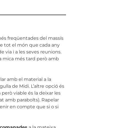
 més freqüentades del massís
de tot el món que cada any
e via i a les seves reunions.
una mica més tard però amb
ar amb el material a la
ulla de Midi. L’altre opció és
 però viable és la deixar les
ipat amb parabolts). Rapelar
A tenir en compte que si o si
recomanades
a la mateixa