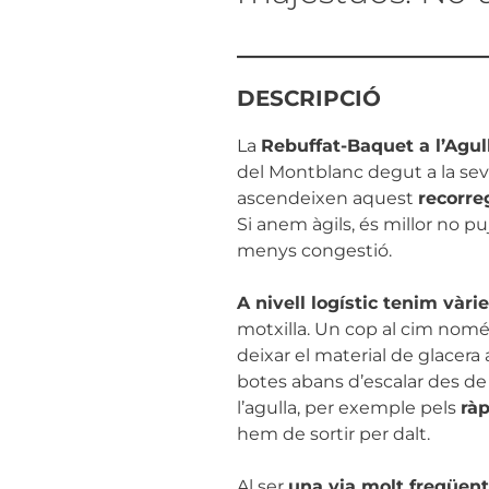
DESCRIPCIÓ
La
Rebuffat-Baquet a l’Agul
del Montblanc degut a la se
ascendeixen aquest
recorre
Si anem àgils, és millor no 
menys congestió.
A nivell logístic tenim vàri
motxilla. Un cop al cim només 
deixar el material de glacera a
botes abans d’escalar des de l
l’agulla, per exemple pels
rà
hem de sortir per dalt.
Al ser
una via molt freqüen