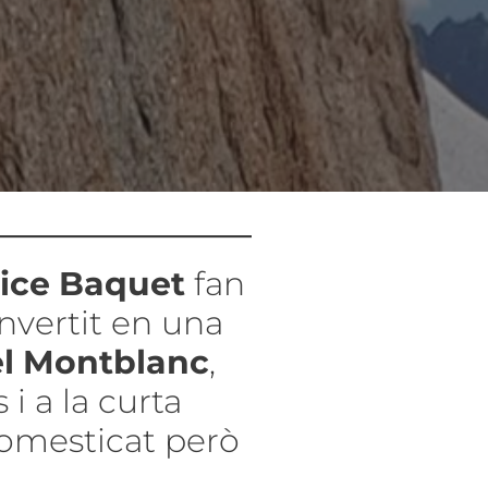
rice Baquet
fan
nvertit en una
el Montblanc
,
 i a la curta
domesticat però