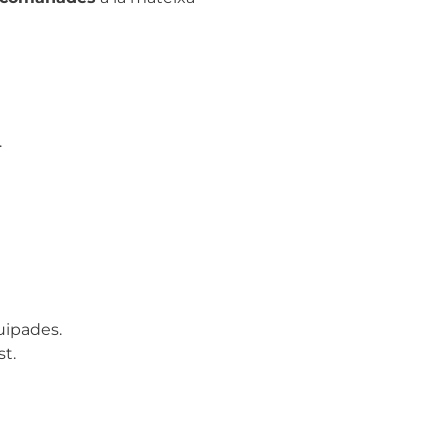
.
uipades.
st.