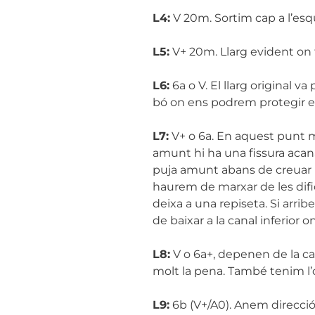
L4:
V 20m. Sortim cap a l’esqu
L5:
V+ 20m. Llarg evident on t
L6:
6a o V. El llarg original va
bó on ens podrem protegir e
L7:
V+ o 6a. En aquest punt m
amunt hi ha una fissura acana
puja amunt abans de creuar u
haurem de marxar de les difi
deixa a una repiseta. Si arr
de baixar a la canal inferior
L8:
V o 6a+, depenen de la ca
molt la pena. També tenim l’op
L9:
6b (V+/A0). Anem direcció 