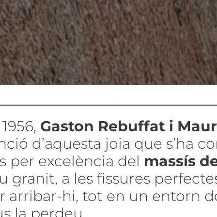
y 1956,
Gaston Rebuffat i Mau
nció d’aquesta joia que s’ha co
es per excelència del
massís d
u granit, a les fissures perfectes
 arribar-hi, tot en un entorn 
s la perdeu.