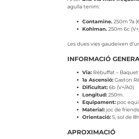
agulla tenim:
Contamine.
250m 7a (6
Kohlman.
250m 6c (V+/
Les dues vies gaudeixen d’una
INFORMACIÓ GENER
Via:
Rébuffat – Baquet 
1a Ascensió:
Gaston Réb
Dificultat:
6b (V+/A0)
Longitud:
250m.
Equipament:
poc equip
Material:
joc de friends
Orientació:
S, sol de 8h
APROXIMACIÓ