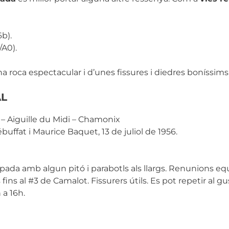
b).
A0).
 roca espectacular i d’unes fissures i diedres boníssims
AL
– Aiguille du Midi – Chamonix
uffat i Maurice Baquet, 13 de juliol de 1956.
ada amb algun pitó i parabotls als llargs. Renunions eq
 fins al #3 de Camalot. Fissurers útils. Es pot repetir al gu
 a 16h.