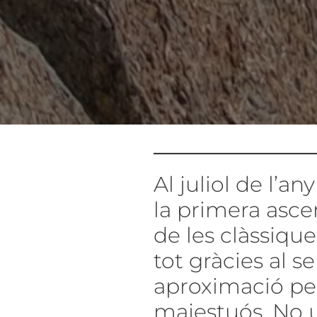
Al juliol de l’an
la primera asce
de les clàssiqu
tot gràcies al se
aproximació per
majestuós. No u