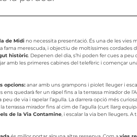
la de Midi
no necessita presentació. És una de les vies
va fama merescuda, i objectiu de moltíssimes cordades 
gut històric
. Depenen del dia, s’hi poden fer cues a peu d
pujar amb les primeres cabines del telefèric i començar 
es opcions:
anar amb uns grampons i piolet lleuger i escal
ens quedarà fer un ràpel fins a la terrassa mirador de l’Ag
 peu de via i rapelar l’agulla. La darrera opció més curiosa
a terrassa mirador fins al cim de l’agulla (curt llarg equ
pels de la Via Contamine
, i escalar la via ben lleugers. 
tada
és millor portar alguna altre ressenya. Com a
vies 