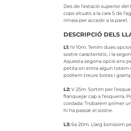
Des de l’estació superior del t
cops situats a la cara S de l’a
rimaia per accedir a la paret.
DESCRIPCIÓ DELS LL
L1:
IV 10m. Tenim dues opcions 
sostre característic, i la seg
Aquesta segona opció ens pe
petita on entra algun totem o
podrem treure botes i grampon
L2:
V 25m. Sortim per l’esquer
flanquejar cap a l’esquerra. 
cordada. Trobarem primer una 
hi ha passat el sostre.
L3:
6a 20m. Llarg boníssim per