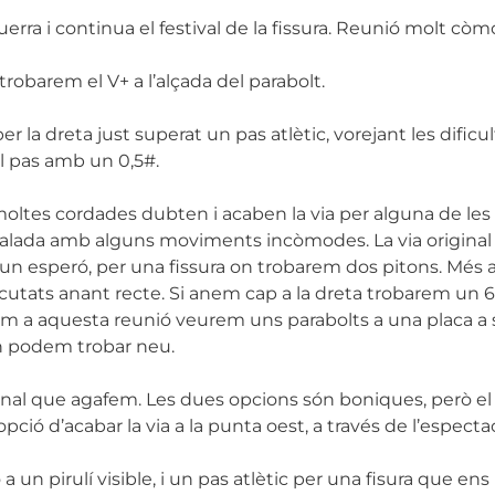
erra i continua el festival de la fissura. Reunió molt còm
robarem el V+ a l’alçada del parabolt.
 per la dreta just superat un pas atlètic, vorejant les dific
l pas amb un 0,5#.
oltes cordades dubten i acaben la via per alguna de les 
lada amb alguns moviments incòmodes. La via original va a
n esperó, per una fissura on trobarem dos pitons. Més 
cutats anant recte. Si anem cap a la dreta trobarem un 6
ibem a aquesta reunió veurem uns parabolts a una placa a
 on podem trobar neu.
nal que agafem. Les dues opcions són boniques, però el 
ció d’acabar la via a la punta oest, a través de l’espectac
a un pirulí visible, i un pas atlètic per una fisura que en