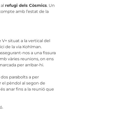
 al
refugi dels Còsmics
. Un
mb compte amb l’estat de la
+ situat a la vertical del
ici de la via Kohlman.
ssegurant-nos a una fissura
amb vàries reunions, on ens
marcada per arribar-hi.
 dos parabolts a per
r el pèndol al segon de
és anar fins a la reunió que
ó.