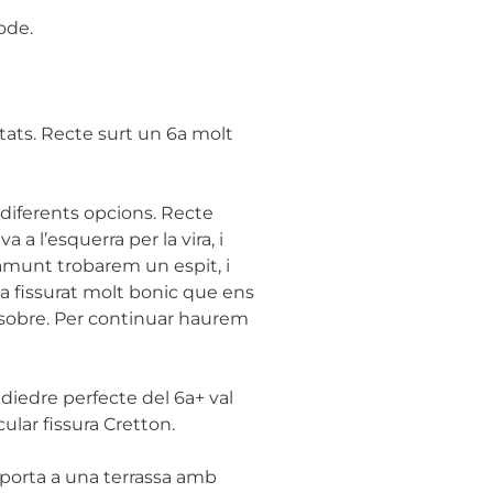
ode.
ultats. Recte surt un 6a molt
diferents opcions. Recte
 l’esquerra per la vira, i
amunt trobarem un espit, i
a fissurat molt bonic que ens
 sobre. Per continuar haurem
diedre perfecte del 6a+ val
ular fissura Cretton.
s porta a una terrassa amb