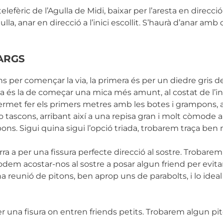
elefèric de l’Agulla de Midi, baixar per l’aresta en direcció
gulla, anar en direcció a l’inici escollit. S’haurà d’anar a
ARGS
per començar la via, la primera és per un diedre gris de V
ona és la de começar una mica més amunt, al costat de l’in
rmet fer els primers metres amb les botes i grampons, a
 tascons, arribant així a una repisa gran i molt còmode 
s. Sigui quina sigui l’opció triada, trobarem traça ben 
ra a per una fissura perfecte direcció al sostre. Trobarem
Podem acostar-nos al sostre a posar algun friend per evita
reunió de pitons, ben aprop uns de parabolts, i lo ideal 
 una fisura on entren friends petits. Trobarem algun pit